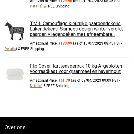
Amazon.nl Price:
€
129.90
(as of 10/04/2023 08:45 PST-
Details
)
&
FREE Shipping
.
TMIL Camouflage kleurrijke paardendekens
Lakendekens, Siamees design winter verdikt
paarden vliegendeken met afneembare…
Amazon.nl Price:
€
183.99
(as of 10/04/2023 08:45 PST-
Details
)
&
FREE Shipping
.
Flip Cover, Kattenvoerbak 10 kg Afgesloten
voorraadkast voor graanmeel en havermout
Amazon.nl Price:
€
61.79
(as of 09/04/2023 09:09 PST-
Details
)
&
FREE Shipping
.
Over ons