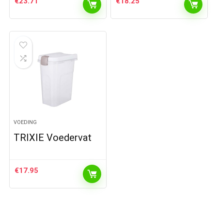
€
23.71
€
18.25
VOEDING
TRIXIE Voedervat
€
17.95