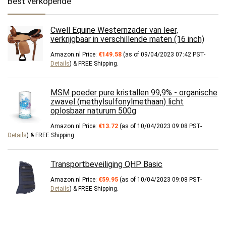
Best verkopende
Cwell Equine Westernzader van leer,
verkrijgbaar in verschillende maten (16 inch)
Amazon.nl Price:
€
149.58
(as of 09/04/2023 07:42 PST-
Details
)
&
FREE Shipping
.
MSM poeder pure kristallen 99,9% - organische
zwavel (methylsulfonylmethaan) licht
oplosbaar naturum 500g
Amazon.nl Price:
€
13.72
(as of 10/04/2023 09:08 PST-
Details
)
&
FREE Shipping
.
Transportbeveiliging QHP Basic
Amazon.nl Price:
€
59.95
(as of 10/04/2023 09:08 PST-
Details
)
&
FREE Shipping
.