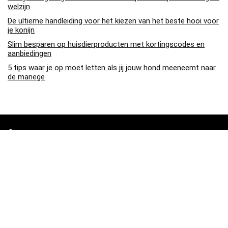
welzijn
De ultieme handleiding voor het kiezen van het beste hooi voor
je konijn
Slim besparen op huisdierproducten met kortingscodes en
aanbiedingen
5 tips waar je op moet letten als jij jouw hond meeneemt naar
de manege
Over ons
Pa4den.nl is een moderne alles-in-één prijsvergelijkings- en
beoordelingswebsite die de beste deals biedt die beschikbaar zijn
op amazon en u op de hoogte houdt via de laatst toegevoegde blogs.
Alle afbeeldingen zijn auteursrechtelijk beschermd door hun
respectievelijke eigenaren. Alle geciteerde inhoud is afgeleid van hun
respectievelijke bronnen.