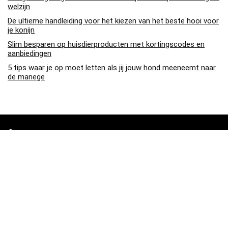
welzijn
De ultieme handleiding voor het kiezen van het beste hooi voor
je konijn
Slim besparen op huisdierproducten met kortingscodes en
aanbiedingen
5 tips waar je op moet letten als jij jouw hond meeneemt naar
de manege
Over ons
Pa4den.nl is een moderne alles-in-één prijsvergelijkings- en
beoordelingswebsite die de beste deals biedt die beschikbaar zijn
op amazon en u op de hoogte houdt via de laatst toegevoegde blogs.
Alle afbeeldingen zijn auteursrechtelijk beschermd door hun
respectievelijke eigenaren. Alle geciteerde inhoud is afgeleid van hun
respectievelijke bronnen.