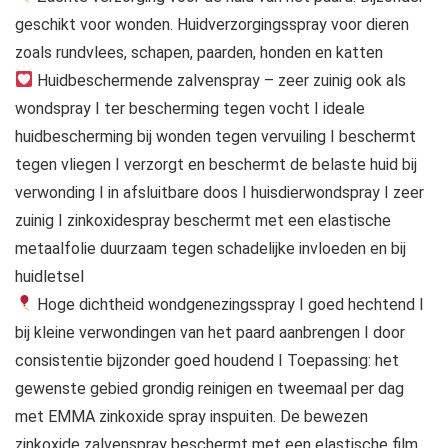
geschikt voor wonden. Huidverzorgingsspray voor dieren
zoals rundvlees, schapen, paarden, honden en katten
Huidbeschermende zalvenspray – zeer zuinig ook als
wondspray I ter bescherming tegen vocht I ideale
huidbescherming bij wonden tegen vervuiling I beschermt
tegen vliegen I verzorgt en beschermt de belaste huid bij
verwonding I in afsluitbare doos I huisdierwondspray I zeer
zuinig I zinkoxidespray beschermt met een elastische
metaalfolie duurzaam tegen schadelijke invloeden en bij
huidletsel
Hoge dichtheid wondgenezingsspray I goed hechtend I
bij kleine verwondingen van het paard aanbrengen I door
consistentie bijzonder goed houdend I Toepassing: het
gewenste gebied grondig reinigen en tweemaal per dag
met EMMA zinkoxide spray inspuiten. De bewezen
zinkoxide zalvenspray beschermt met een elastische film