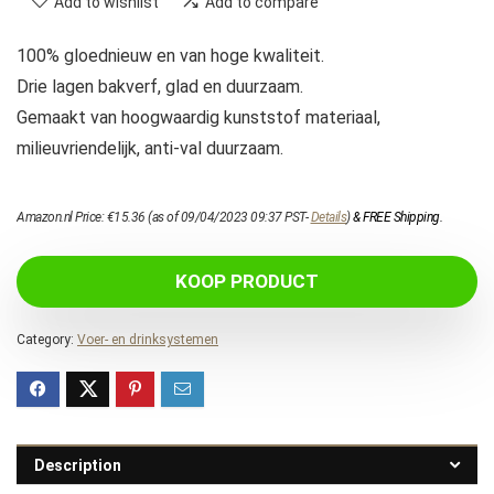
Add to wishlist
Add to compare
100% gloednieuw en van hoge kwaliteit.
Drie lagen bakverf, glad en duurzaam.
Gemaakt van hoogwaardig kunststof materiaal,
milieuvriendelijk, anti-val duurzaam.
Amazon.nl Price:
€
15.36
(as of 09/04/2023 09:37 PST-
Details
)
&
FREE Shipping
.
KOOP PRODUCT
Category:
Voer- en drinksystemen
Description