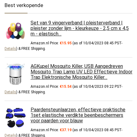
Best verkopende
Set van 9 vingerverband | pleisterverband |
pleister zonder lijm - kleurkeuze - 2,5 cm x 4,5
m - elastisch…
Amazon.nl Price:
€
15.95
(as of 10/04/2023 08:45 PST-
Details
)
&
FREE Shipping
.
AGKupel Mosquito Killer, USB Aangedreven
Mosquito Trap Lamp UV LED Effectieve Indoor
Trap Elektronische Mosquito Killer…
Amazon.nl Price:
€
15.54
(as of 10/04/2023 09:22 PST-
Details
)
&
FREE Shipping
.
Paardensteunlaarzen, effectieve praktische
1set elastische verdikte beenbeschermers
voor paarden voor blauw
Amazon.nl Price:
€
37.19
(as of 10/04/2023 08:45 PST-
Details
)
&
FREE Shipping
.