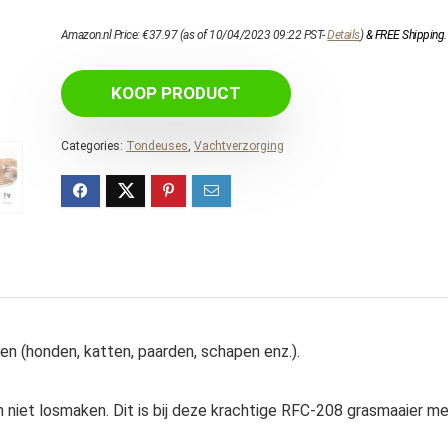
Amazon.nl Price:
€
37.97
(as of 10/04/2023 09:22 PST-
Details
)
&
FREE Shipping
.
KOOP PRODUCT
Categories:
Tondeuses
,
Vachtverzorging
en (honden, katten, paarden, schapen enz.).
iet losmaken. Dit is bij deze krachtige RFC-208 grasmaaier m