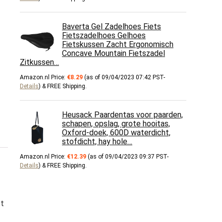
Baverta Gel Zadelhoes Fiets
Fietszadelhoes Gelhoes
Fietskussen Zacht Ergonomisch
Concave Mountain Fietszadel
Zitkussen…
Amazon.nl Price:
€
8.29
(as of 09/04/2023 07:42 PST-
Details
)
&
FREE Shipping
.
Heusack Paardentas voor paarden,
schapen, opslag, grote hooitas,
Oxford-doek, 600D waterdicht,
stofdicht, hay hole…
Amazon.nl Price:
€
12.39
(as of 09/04/2023 09:37 PST-
Details
)
&
FREE Shipping
.
et