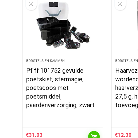
BORSTELS EN KAMMEN
BORSTELS E
Pfiff 101752 gevulde
Haarvez
poetskist, stermagie,
wordend 
poetsdoos met
haarver
poetsmiddel,
27,5 g, 
paardenverzorging, zwart
toevoeg
€
31.03
€
12.30