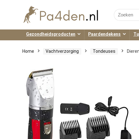
Search
for:
Gezondheidsproducten
Paardendekens
Tu
Home
Vachtverzorging
Tondeuses
Diere