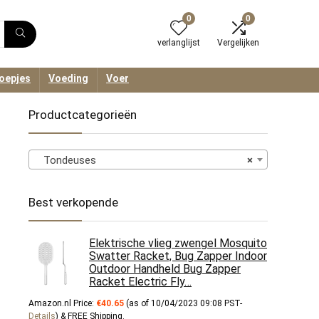
0
0
verlanglijst
Vergelijken
oepjes
Voeding
Voer
Productcategorieën
Tondeuses
×
Best verkopende
Elektrische vlieg zwengel Mosquito
Swatter Racket, Bug Zapper Indoor
Outdoor Handheld Bug Zapper
Racket Electric Fly…
Amazon.nl Price:
€
40.65
(as of 10/04/2023 09:08 PST-
Details
)
&
FREE Shipping
.