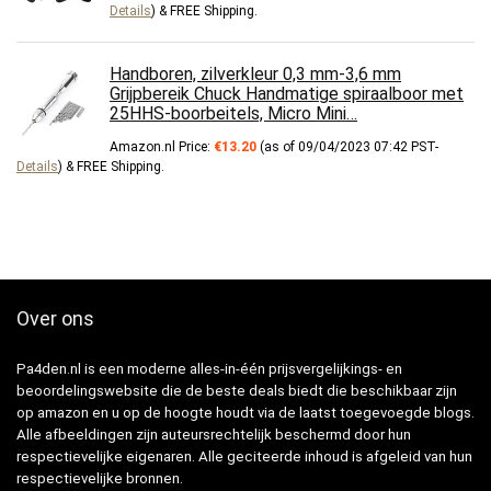
Details
)
&
FREE Shipping
.
Handboren, zilverkleur 0,3 mm-3,6 mm
Grijpbereik Chuck Handmatige spiraalboor met
25HHS-boorbeitels, Micro Mini…
Amazon.nl Price:
€
13.20
(as of 09/04/2023 07:42 PST-
Details
)
&
FREE Shipping
.
Over ons
Pa4den.nl is een moderne alles-in-één prijsvergelijkings- en
beoordelingswebsite die de beste deals biedt die beschikbaar zijn
op amazon en u op de hoogte houdt via de laatst toegevoegde blogs.
Alle afbeeldingen zijn auteursrechtelijk beschermd door hun
respectievelijke eigenaren. Alle geciteerde inhoud is afgeleid van hun
respectievelijke bronnen.