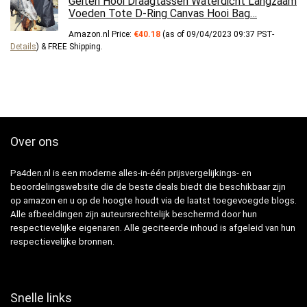
Geiten Hooi Draagtassen Waterdicht Langzaam
Voeden Tote D-Ring Canvas Hooi Bag…
Amazon.nl Price:
€
40.18
(as of 09/04/2023 09:37 PST-
Details
)
&
FREE Shipping
.
Over ons
Pa4den.nl is een moderne alles-in-één prijsvergelijkings- en
beoordelingswebsite die de beste deals biedt die beschikbaar zijn
op amazon en u op de hoogte houdt via de laatst toegevoegde blogs.
Alle afbeeldingen zijn auteursrechtelijk beschermd door hun
respectievelijke eigenaren. Alle geciteerde inhoud is afgeleid van hun
respectievelijke bronnen.
Snelle links