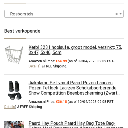
Rosborstels
×
Best verkopende
Kerbl 3231 hooiaufe, groot model, verzinkt; 75,
3x47, 5x46, 5cm
Amazon.nl Price:
€
54.99
(as of 09/04/2023 09:09 PST-
Details
)
&
FREE Shipping
.
Jiakalamo Set van 4 Paard Pezen Laarzen,
Pezen Fetlock Laarzen Schokabsorberende
Show Competition Beenbescherming (Zwart…
Amazon.nl Price:
€
36.18
(as of 10/04/2023 09:08 PST-
Details
)
&
FREE Shipping
.
Paard Hay Pouch Paard Hay Bag Tote Bag-