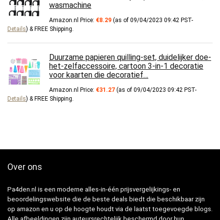
wasmachine
Amazon.nl Price:
€
8.29
(as of 09/04/2023 09:42 PST-
Details
)
&
FREE Shipping
.
Duurzame papieren quilling-set, duidelijker doe-
het-zelfaccessoire, cartoon 3-in-1 decoratie
voor kaarten die decoratief…
Amazon.nl Price:
€
31.27
(as of 09/04/2023 09:42 PST-
Details
)
&
FREE Shipping
.
Over ons
Pa4den.nl is een moderne alles-in-één prijsvergelijkings- en
beoordelingswebsite die de beste deals biedt die beschikbaar zijn
op amazon en u op de hoogte houdt via de laatst toegevoegde blogs.
Alle afbeeldingen zijn auteursrechtelijk beschermd door hun