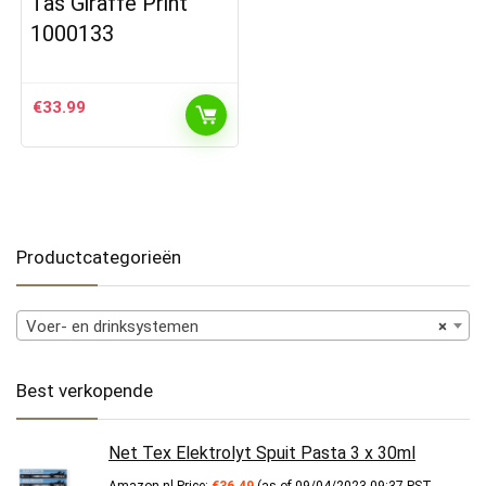
Tas Giraffe Print
1000133
€
33.99
Productcategorieën
Voer- en drinksystemen
×
Best verkopende
Net Tex Elektrolyt Spuit Pasta 3 x 30ml
Amazon.nl Price:
€
36.49
(as of 09/04/2023 09:37 PST-