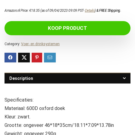
Amazon.nl Price:
€
18.35
(as of 09/04/2023 09:09 PST-
Details
)
&
FREE Shipping
.
KOOP PRODUCT
Category:
Voer- en drinksystemen
Description
Specificaties:
Materiaal: 600D oxford doek
Kleur: zwart.
Grootte: ongeveer 46*18*35cm/18.11*7.09*13.78in
Gewicht: ongeveer 290g