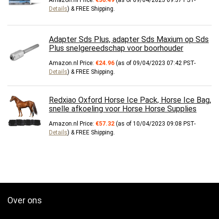
Details
)
&
FREE Shipping
.
Adapter Sds Plus, adapter Sds Maxium op Sds
Plus snelgereedschap voor boorhouder
Amazon.nl Price:
€
24.96
(as of 09/04/2023 07:42 PST-
Details
)
&
FREE Shipping
.
Redxiao Oxford Horse Ice Pack, Horse Ice Bag,
snelle afkoeling voor Horse Horse Supplies
Amazon.nl Price:
€
57.32
(as of 10/04/2023 09:08 PST-
Details
)
&
FREE Shipping
.
Over ons