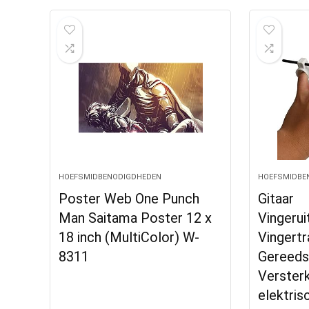
HOEFSMIDBENODIGDHEDEN
HOEFSMIDBE
Poster Web One Punch
Gitaar
Man Saitama Poster 12 x
Vingeru
18 inch (MultiColor) W-
Vingertr
8311
Gereeds
Verster
elektris