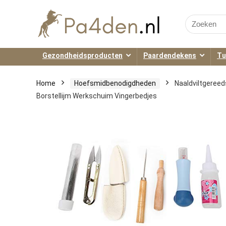
Search
for:
Gezondheidsproducten
Paardendekens
Tu
Home
Hoefsmidbenodigdheden
Naaldviltgereed
Borstellijm Werkschuim Vingerbedjes