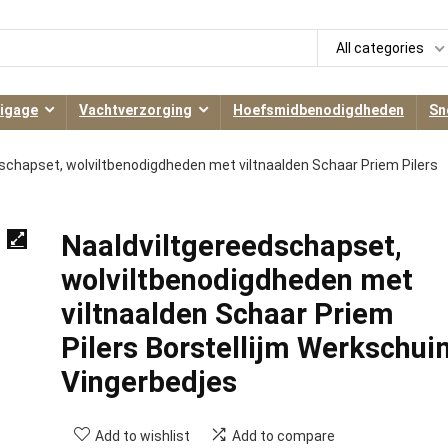
All categories
igage
Vachtverzorging
Hoefsmidbenodigdheden
Sn
schapset, wolviltbenodigdheden met viltnaalden Schaar Priem Pilers
Naaldviltgereedschapset,
wolviltbenodigdheden met
viltnaalden Schaar Priem
Pilers Borstellijm Werkschui
Vingerbedjes
Add to wishlist
Add to compare