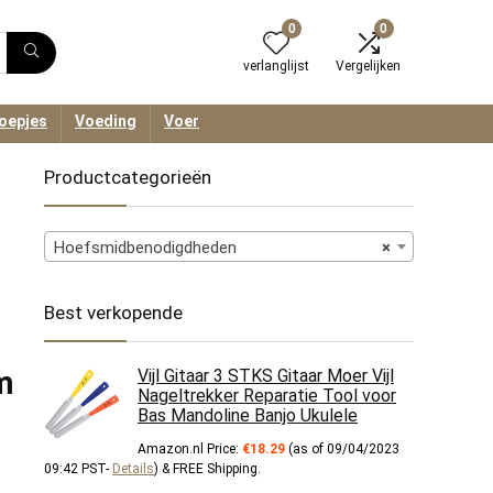
0
0
verlanglijst
Vergelijken
oepjes
Voeding
Voer
Productcategorieën
Hoefsmidbenodigdheden
×
Best verkopende
m
Vijl Gitaar 3 STKS Gitaar Moer Vijl
Nageltrekker Reparatie Tool voor
Bas Mandoline Banjo Ukulele
Amazon.nl Price:
€
18.29
(as of 09/04/2023
09:42 PST-
Details
)
&
FREE Shipping
.