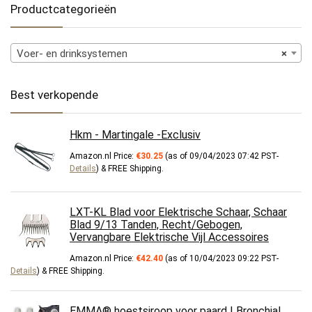
Productcategorieën
Voer- en drinksystemen
×
Best verkopende
Hkm - Martingale -Exclusiv
Amazon.nl Price:
€
30.25
(as of 09/04/2023 07:42 PST-
Details
)
&
FREE Shipping
.
LXT-KL Blad voor Elektrische Schaar, Schaar
Blad 9/13 Tanden, Recht/Gebogen,
Vervangbare Elektrische Vijl Accessoires
Amazon.nl Price:
€
42.40
(as of 10/04/2023 09:22 PST-
Details
)
&
FREE Shipping
.
EMMA® hoestsiroop voor paard I Bronchial