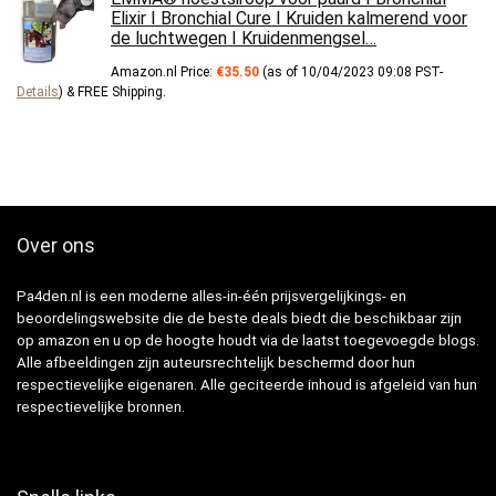
Elixir I Bronchial Cure I Kruiden kalmerend voor
de luchtwegen I Kruidenmengsel…
Amazon.nl Price:
€
35.50
(as of 10/04/2023 09:08 PST-
Details
)
&
FREE Shipping
.
Over ons
Pa4den.nl is een moderne alles-in-één prijsvergelijkings- en
beoordelingswebsite die de beste deals biedt die beschikbaar zijn
op amazon en u op de hoogte houdt via de laatst toegevoegde blogs.
Alle afbeeldingen zijn auteursrechtelijk beschermd door hun
respectievelijke eigenaren. Alle geciteerde inhoud is afgeleid van hun
respectievelijke bronnen.