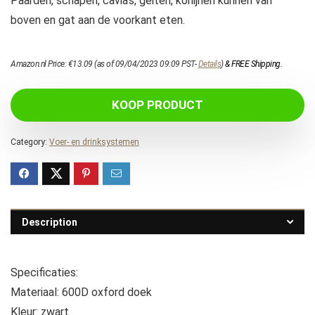
Paarden, schapen, cavia’s, geiten, konijnen kunnen van
boven en gat aan de voorkant eten.
Amazon.nl Price:
€
13.09
(as of 09/04/2023 09:09 PST-
Details
)
&
FREE Shipping
.
KOOP PRODUCT
Category:
Voer- en drinksystemen
Description
Specificaties:
Materiaal: 600D oxford doek
Kleur: zwart.