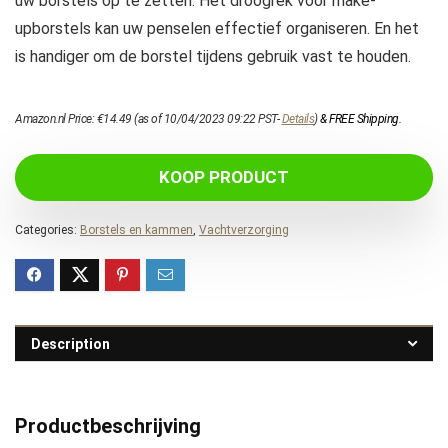
uw borstels op te zetten. Het droogrek voor make-
upborstels kan uw penselen effectief organiseren. En het
is handiger om de borstel tijdens gebruik vast te houden.
Amazon.nl Price:
€
14.49
(as of 10/04/2023 09:22 PST-
Details
)
&
FREE Shipping
.
KOOP PRODUCT
Categories:
Borstels en kammen
,
Vachtverzorging
Description
Productbeschrijving