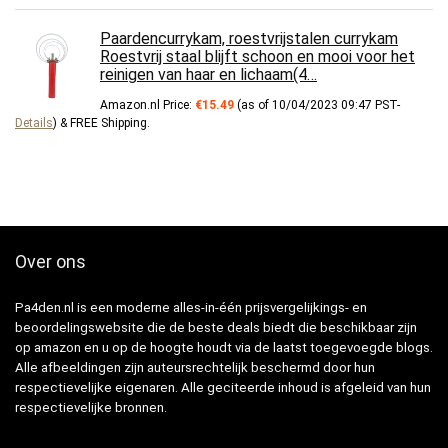
Paardencurrykam, roestvrijstalen currykam
Roestvrij staal blijft schoon en mooi voor het
reinigen van haar en lichaam(4…
Amazon.nl Price:
€
15.49
(as of 10/04/2023 09:47 PST-
Details
)
&
FREE Shipping
.
Over ons
Pa4den.nl is een moderne alles-in-één prijsvergelijkings- en
beoordelingswebsite die de beste deals biedt die beschikbaar zijn
op amazon en u op de hoogte houdt via de laatst toegevoegde blogs.
Alle afbeeldingen zijn auteursrechtelijk beschermd door hun
respectievelijke eigenaren. Alle geciteerde inhoud is afgeleid van hun
respectievelijke bronnen.