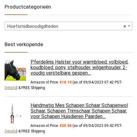
Productcategorieën
Hoefsmidbenodigdheden
×
Best verkopende
Pferdelinis Halster voor warmbloed, volbloed,
koudbloed, pony, stalhouder, wilgenhouder, 2-
voudig verstelbare gespen…
Amazon.nl Price:
€
18.10
(as of 09/04/2023 07:42 PST-
Details
)
&
FREE Shipping
.
Handmatig Mes Schapen Schaar Schapenwol
Schaar, Schapen Trimschaar Schapen Schaar,
voor Schapen Huisdieren Paarden…
Amazon.nl Price:
€
20.96
(as of 09/04/2023 09:42 PST-
Details
)
&
FREE Shipping
.