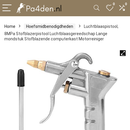
0
0
Home
Hoefsmidbenodigdheden
Luchtblaaspistool,
8MPa Stofblazerpistool Luchtblaasgereedschap Lange
mondstuk Stofblazende computerkast Motorreiniger