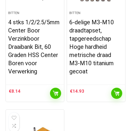
BITTEN
BITTEN
4 stks 1/2/2.5/5mm
6-delige M3-M10
Center Boor
draadtapset,
Verzinkboor
tapgereedschap
Draaibank Bit, 60
Hoge hardheid
Graden HSS Center
metrische draad
Boren voor
M3-M10 titanium
Verwerking
gecoat
€
8.14
€
14.93