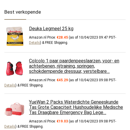
Best verkopende
Deuka Legmeel 25 kg
Amazon.nl Price:
€
28.45
(as of 10/04/2023 09:47 PST-
Details
)
&
FREE Shipping
.
Colcolo 1 paar paardenpeeslaarzen, voor- en
achterbenen, rijtraining, springen,
schokdempende dressuur, verstelbare…
Amazon.nl Price:
€
45.29
(as of 10/04/2023 09:08 PST-
Details
)
&
FREE Shipping
.
YueWan 2 Packs Waterdichte Geneeskunde
Tas Grote Capaciteit Huishoudelijke Medische
Tas Draagbare Emergency Bag Lege…
Amazon.nl Price:
€
19.03
(as of 10/04/2023 09:08 PST-
Details
)
&
FREE Shipping
.