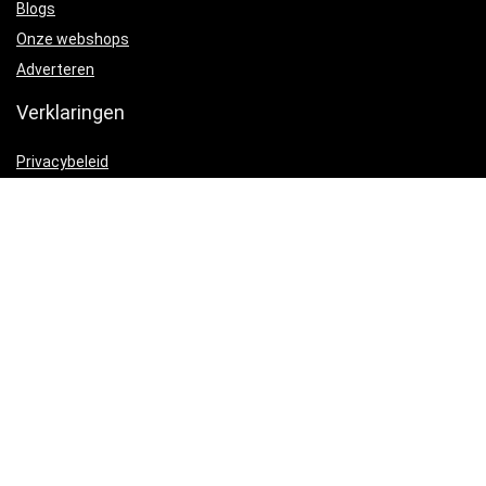
Blogs
Onze webshops
Adverteren
Verklaringen
Privacybeleid
algemene voorwaarden
Gelieerde openbaarmaking
Productcategorieën
Tondeuses
×