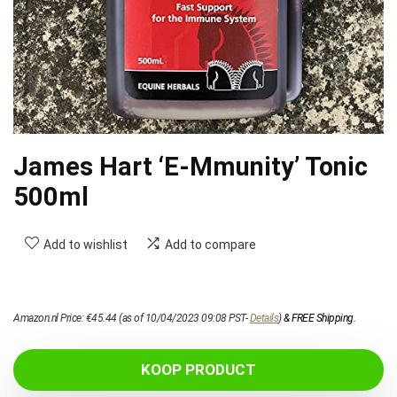
James Hart ‘E-Mmunity’ Tonic
500ml
Add to wishlist
Add to compare
Amazon.nl Price:
€
45.44
(as of 10/04/2023 09:08 PST-
Details
)
&
FREE Shipping
.
KOOP PRODUCT