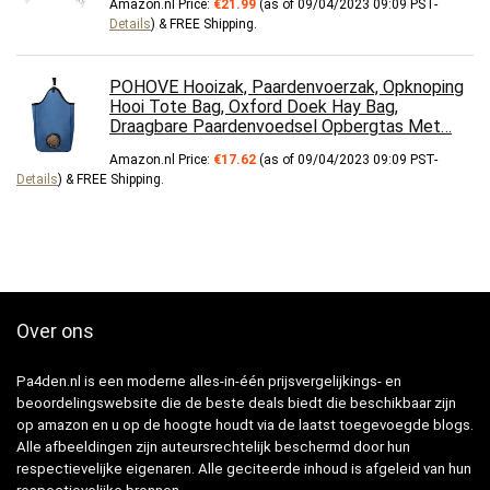
Amazon.nl Price:
€
21.99
(as of 09/04/2023 09:09 PST-
Details
)
&
FREE Shipping
.
POHOVE Hooizak, Paardenvoerzak, Opknoping
Hooi Tote Bag, Oxford Doek Hay Bag,
Draagbare Paardenvoedsel Opbergtas Met…
Amazon.nl Price:
€
17.62
(as of 09/04/2023 09:09 PST-
Details
)
&
FREE Shipping
.
Over ons
Pa4den.nl is een moderne alles-in-één prijsvergelijkings- en
beoordelingswebsite die de beste deals biedt die beschikbaar zijn
op amazon en u op de hoogte houdt via de laatst toegevoegde blogs.
Alle afbeeldingen zijn auteursrechtelijk beschermd door hun
respectievelijke eigenaren. Alle geciteerde inhoud is afgeleid van hun