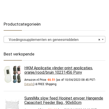
Productcategorieën
Voedingssupplementen en geneesmiddelen
×
Best verkopende
HKM Applicatie vlinder-print applicaties,
oranje/rood/bruin 10231456 Pony
Amazon.nl Price:
€
6.51
(as of 10/04/2023 08:45 PST-
Details
)
&
FREE Shipping
.
SunniMix slow feed Hooinet envoer Hangende
Capaciteit Feeder Bag , 90x60cm