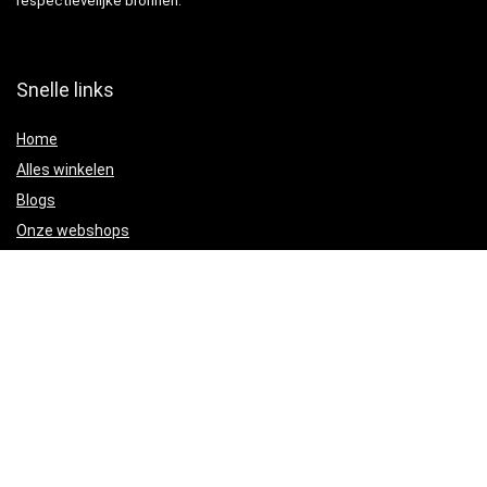
respectievelijke bronnen.
Snelle links
Home
Alles winkelen
Blogs
Onze webshops
Adverteren
Verklaringen
Privacybeleid
algemene voorwaarden
Gelieerde openbaarmaking