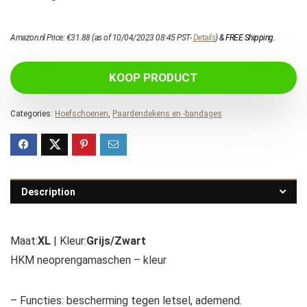
Amazon.nl Price:
€
31.88
(as of 10/04/2023 08:45 PST-
Details
)
&
FREE Shipping
.
KOOP PRODUCT
Categories:
Hoefschoenen
,
Paardendekens en -bandages
Description
Maat:
XL
| Kleur:
Grijs/Zwart
HKM neoprengamaschen – kleur
– Functies: bescherming tegen letsel, ademend.