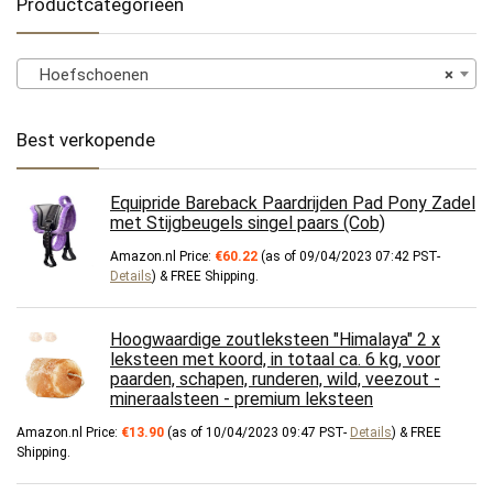
Productcategorieën
Hoefschoenen
×
Best verkopende
Equipride Bareback Paardrijden Pad Pony Zadel
met Stijgbeugels singel paars (Cob)
Amazon.nl Price:
€
60.22
(as of 09/04/2023 07:42 PST-
Details
)
&
FREE Shipping
.
Hoogwaardige zoutleksteen "Himalaya" 2 x
leksteen met koord, in totaal ca. 6 kg, voor
paarden, schapen, runderen, wild, veezout -
mineraalsteen - premium leksteen
Amazon.nl Price:
€
13.90
(as of 10/04/2023 09:47 PST-
Details
)
&
FREE
Shipping
.