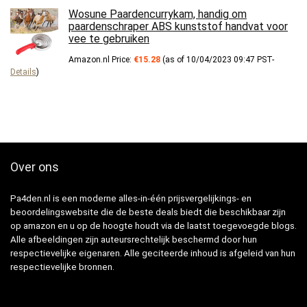
Wosune Paardencurrykam, handig om
paardenschraper ABS kunststof handvat voor
vee te gebruiken
Amazon.nl Price:
€
15.28
(as of 10/04/2023 09:47 PST-
Details
)
Over ons
Pa4den.nl is een moderne alles-in-één prijsvergelijkings- en
beoordelingswebsite die de beste deals biedt die beschikbaar zijn
op amazon en u op de hoogte houdt via de laatst toegevoegde blogs.
Alle afbeeldingen zijn auteursrechtelijk beschermd door hun
respectievelijke eigenaren. Alle geciteerde inhoud is afgeleid van hun
respectievelijke bronnen.