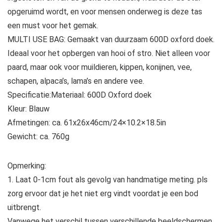
opgeruimd wordt, en voor mensen onderweg is deze tas
een must voor het gemak.
MULTI USE BAG: Gemaakt van duurzaam 600D oxford doek.
Ideaal voor het opbergen van hooi of stro. Niet alleen voor
paard, maar ook voor muildieren, kippen, konijnen, vee,
schapen, alpaca’s, lama’s en andere vee.
Specificatie:Materiaal: 600D Oxford doek
Kleur: Blauw
Afmetingen: ca. 61x26x46cm/24×10.2×18.5in
Gewicht: ca. 760g
Opmerking:
1. Laat 0-1cm fout als gevolg van handmatige meting. pls
zorg ervoor dat je het niet erg vindt voordat je een bod
uitbrengt.
Vanwege het verschil tussen verschillende beeldschermen