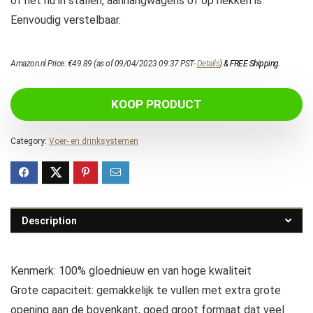
of het nu in stallen, aanhangwagens of op hekken is.
Eenvoudig verstelbaar.
Amazon.nl Price:
€
49.89
(as of 09/04/2023 09:37 PST-
Details
)
&
FREE Shipping
.
KOOP PRODUCT
Category:
Voer- en drinksystemen
Description
Kenmerk: 100% gloednieuw en van hoge kwaliteit
Grote capaciteit: gemakkelijk te vullen met extra grote
opening aan de bovenkant, goed groot formaat dat veel