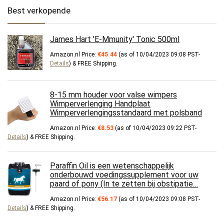
Best verkopende
James Hart 'E-Mmunity' Tonic 500ml
Amazon.nl Price:
€
45.44
(as of 10/04/2023 09:08 PST-
Details
)
&
FREE Shipping
.
8-15 mm houder voor valse wimpers
Wimperverlenging Handplaat
Wimperverlengingsstandaard met polsband
Amazon.nl Price:
€
8.53
(as of 10/04/2023 09:22 PST-
Details
)
&
FREE Shipping
.
Paraffin Oil is een wetenschappelijk
onderbouwd voedingssupplement voor uw
paard of pony (In te zetten bij obstipatie…
Amazon.nl Price:
€
56.17
(as of 10/04/2023 09:08 PST-
Details
)
&
FREE Shipping
.