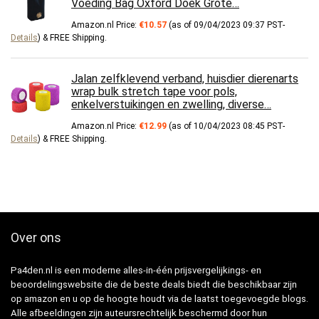
Voeding Bag Oxford Doek Grote…
Amazon.nl Price:
€
10.57
(as of 09/04/2023 09:37 PST-
Details
)
&
FREE Shipping
.
Jalan zelfklevend verband, huisdier dierenarts
wrap bulk stretch tape voor pols,
enkelverstuikingen en zwelling, diverse…
Amazon.nl Price:
€
12.99
(as of 10/04/2023 08:45 PST-
Details
)
&
FREE Shipping
.
Over ons
Pa4den.nl is een moderne alles-in-één prijsvergelijkings- en
beoordelingswebsite die de beste deals biedt die beschikbaar zijn
op amazon en u op de hoogte houdt via de laatst toegevoegde blogs.
Alle afbeeldingen zijn auteursrechtelijk beschermd door hun