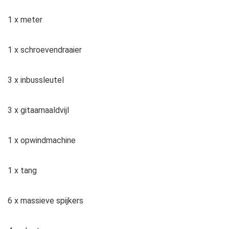
1 x meter
1 x schroevendraaier
3 x inbussleutel
3 x gitaarnaaldvijl
1 x opwindmachine
1 x tang
6 x massieve spijkers