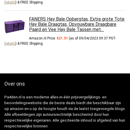
Details
)
&
FREE Shipping
.
FANERS Hay Bale Opbergtas, Extra grote Tote
Hay Bale Draagtas, Opvouwbare Draagbare
Paard en Vee Hay Bale Tassen met…
Amazon.nl Price:
€
21.51
(as of 09/04/2023 09:37 PST-
Details
)
&
FREE Shipping
.
Over ons
Pa4den.nl is een moderne alles-in-één prijsvergelijkings- en
beoordelingswebsite die de beste deals biedt die beschikbaar zijn
op amazon en u op de hoogte houdt via de laatst toegevoegde blogs.
Alle afbeeldingen zijn auteursrechtelijk beschermd door hun
respectievelijke eigenaren. Alle geciteerde inhoud is afgeleid van hun
respectievelijke bronnen.