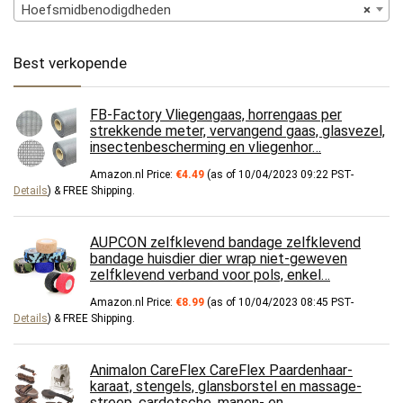
Hoefsmidbenodigdheden
×
Best verkopende
FB-Factory Vliegengaas, horrengaas per
strekkende meter, vervangend gaas, glasvezel,
insectenbescherming en vliegenhor…
Amazon.nl Price:
€
4.49
(as of 10/04/2023 09:22 PST-
Details
)
&
FREE Shipping
.
AUPCON zelfklevend bandage zelfklevend
bandage huisdier dier wrap niet-geweven
zelfklevend verband voor pols, enkel…
Amazon.nl Price:
€
8.99
(as of 10/04/2023 08:45 PST-
Details
)
&
FREE Shipping
.
Animalon CareFlex CareFlex Paardenhaar-
karaat, stengels, glansborstel en massage-
streep, cardetsche, manen- en…