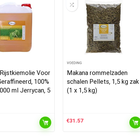
VOEDING
Rijstkiemolie Voor
Makana rommelzaden
Geraffineerd, 100%
schalen Pellets, 1,5 kg zak
5000 ml Jerrycan, 5
(1 x 1,5 kg)
€
31.57