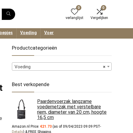
0
0
verlanglijst
Vergelijken
oepjes
Voeding
Voer
Productcategorieën
Voeding
×
Best verkopende
t
Paardenvoerzak langzame
voedernetzak met verstelbare
riem, diameter van 20 cm, hoogte
16,5 cm
e
Amazon.nl Price:
€
21.73
(as of 09/04/2023 09:09 PST-
Details
)
&
FREE Shipping
.