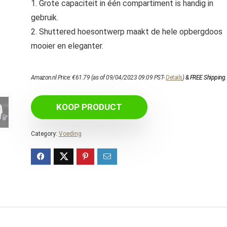
1. Grote capaciteit in één compartiment is handig in
gebruik.
2. Shuttered hoesontwerp maakt de hele opbergdoos
mooier en eleganter.
Amazon.nl Price:
€
61.79
(as of 09/04/2023 09:09 PST-
Details
)
&
FREE Shipping
.
KOOP PRODUCT
Category:
Voeding