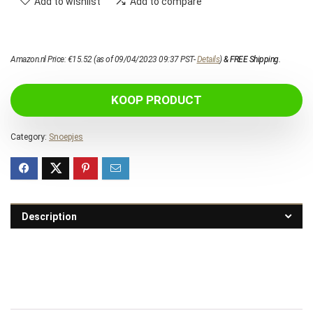
Add to wishlist
Add to compare
Amazon.nl Price:
€
15.52
(as of 09/04/2023 09:37 PST-
Details
)
&
FREE Shipping
.
KOOP PRODUCT
Category:
Snoepjes
Description