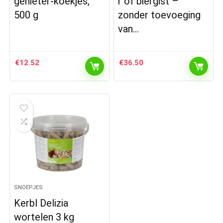
genieter-koekjes,
r of biergist –
500 g
zonder toevoeging
van…
€
12.52
€
36.50
SNOEPJES
Kerbl Delizia
wortelen 3 kg