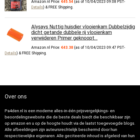
Amazon.nl Price:
€
45.54
(as of 10/04/2023 09:08 PST-
Details
)
&
FREE Shipping
.
Alysays Nuttig huisdier vlooienkam Dubbelzijdig
dicht getande dubbele rij vlooienkam
verwijderen Primer geknoopt…
Amazon.nl Price:
€
43.38
(as of 10/04/2023 09:47 PST-
Details
)
&
FREE Shipping
.
Over ons
Pa4den.nl is een moderne alles-in-één prijsvergelijkings- en
beoordelingswebsite die de beste deals biedt die beschikbaar zijn
op amazon en u op de hoogte houdt via de laatst toegevoegde blogs.
Alle afbeeldingen zijn auteursrechtelijk beschermd door hun
respectievelijke eigenaren. Alle geciteerde inhoud is afgeleid van hun