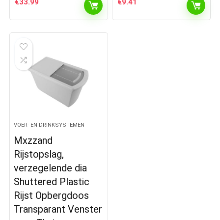
€
33.99
€
9.41
VOER- EN DRINKSYSTEMEN
Mxzzand
Rijstopslag,
verzegelende dia
Shuttered Plastic
Rijst Opbergdoos
Transparant Venster