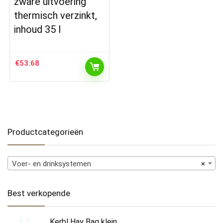
zware uitvoering
thermisch verzinkt,
inhoud 35 l
€
53.68
Productcategorieën
Voer- en drinksystemen
×
Best verkopende
Kerbl Hay Bag klein