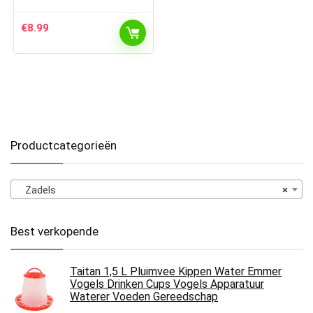
€
8.99
Productcategorieën
Zadels
×
Best verkopende
Taitan 1,5 L Pluimvee Kippen Water Emmer
Vogels Drinken Cups Vogels Apparatuur
Waterer Voeden Gereedschap