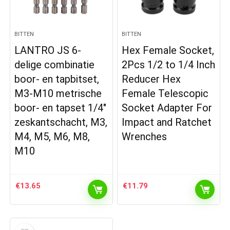
BITTEN
BITTEN
LANTRO JS 6-
Hex Female Socket,
delige combinatie
2Pcs 1/2 to 1/4 Inch
boor- en tapbitset,
Reducer Hex
M3-M10 metrische
Female Telescopic
boor- en tapset 1/4″
Socket Adapter For
zeskantschacht, M3,
Impact and Ratchet
M4, M5, M6, M8,
Wrenches
M10
€
13.65
€
11.79