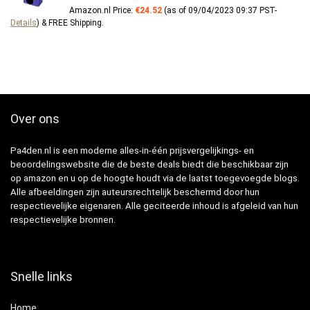
Amazon.nl Price:
€
24.52
(as of 09/04/2023 09:37 PST-
Details
)
&
FREE Shipping
.
Over ons
Pa4den.nl is een moderne alles-in-één prijsvergelijkings- en
beoordelingswebsite die de beste deals biedt die beschikbaar zijn
op amazon en u op de hoogte houdt via de laatst toegevoegde blogs.
Alle afbeeldingen zijn auteursrechtelijk beschermd door hun
respectievelijke eigenaren. Alle geciteerde inhoud is afgeleid van hun
respectievelijke bronnen.
Snelle links
Home