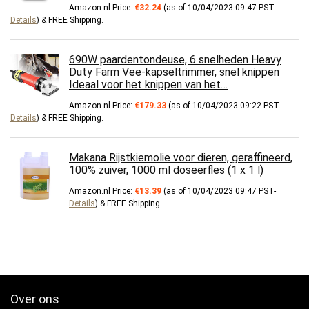
Amazon.nl Price:
€
32.24
(as of 10/04/2023 09:47 PST-
Details
)
&
FREE Shipping
.
690W paardentondeuse, 6 snelheden Heavy
Duty Farm Vee-kapseltrimmer, snel knippen
Ideaal voor het knippen van het…
Amazon.nl Price:
€
179.33
(as of 10/04/2023 09:22 PST-
Details
)
&
FREE Shipping
.
Makana Rijstkiemolie voor dieren, geraffineerd,
100% zuiver, 1000 ml doseerfles (1 x 1 l)
Amazon.nl Price:
€
13.39
(as of 10/04/2023 09:47 PST-
Details
)
&
FREE Shipping
.
Over ons