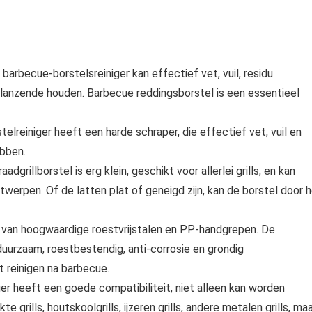
arbecue-borstelsreiniger kan effectief vet, vuil, residu
 glanzende houden. Barbecue reddingsborstel is een essentieel
elreiniger heeft een harde schraper, die effectief vet, vuil en
abben.
adgrillborstel is erg klein, geschikt voor allerlei grills, en kan
twerpen. Of de latten plat of geneigd zijn, kan de borstel door 
 van hoogwaardige roestvrijstalen en PP-handgrepen. De
duurzaam, roestbestendig, anti-corrosie en grondig
 reinigen na barbecue.
er heeft een goede compatibiliteit, niet alleen kan worden
te grills, houtskoolgrills, ijzeren grills, andere metalen grills, ma