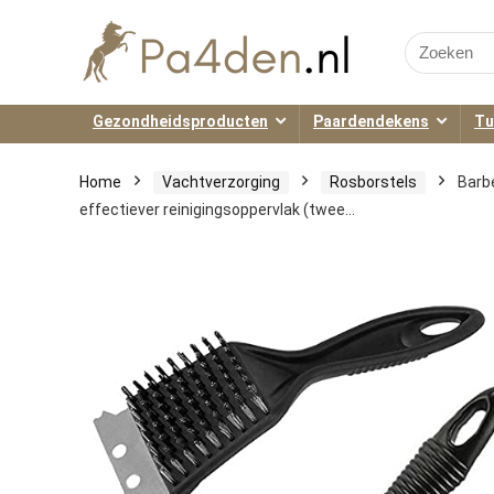
Search
for:
Gezondheidsproducten
Paardendekens
Tu
Home
Vachtverzorging
Rosborstels
Barbe
effectiever reinigingsoppervlak (twee…