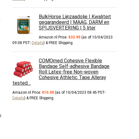
BulkHorse Lijnzaadolie | Kwaliteit
u
gegarandeerd | MAAG, DARM en
SPIJSVERTERING | 5 liter
Amazon.nl Price:
€
33.95
(as of 10/04/2023
09:08 PST-
Details
)
&
FREE Shipping
.
COMOmed Cohesive Flexible
Bandage Self-adhesive Bandage
Roll Latex-free Non-woven
Cohesive Athletic Tape Alleray
tested…
Amazon.nl Price:
€
10.00
(as of 10/04/2023 08:45 PST-
Details
)
&
FREE Shipping
.
n