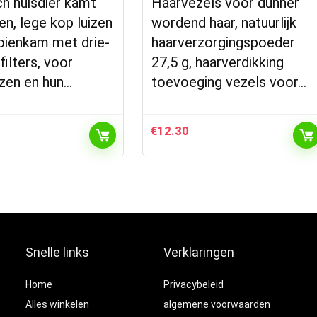
ch huisdier kamt
Haarvezels voor dunner
zen, lege kop luizen
wordend haar, natuurlijk
oienkam met drie-
haarverzorgingspoeder
filters, voor
27,5 g, haarverdikking
zen en hun…
toevoeging vezels voor…
€
12.30
Snelle links
Verklaringen
Home
Privacybeleid
Alles winkelen
algemene voorwaarden