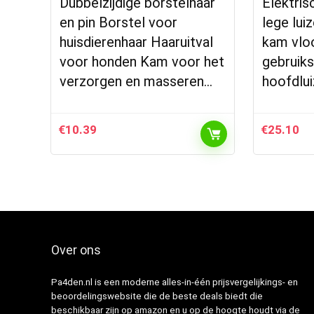
Dubbelzijdige borstelhaar
Elektris
en pin Borstel voor
lege lui
huisdierenhaar Haaruitval
kam vlo
voor honden Kam voor het
gebruiks
verzorgen en masseren…
hoofdlui
€
10.39
€
25.10
Over ons
Pa4den.nl is een moderne alles-in-één prijsvergelijkings- en
beoordelingswebsite die de beste deals biedt die
beschikbaar zijn op amazon en u op de hoogte houdt via de