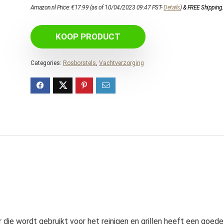
Amazon.nl Price:
€
17.99
(as of 10/04/2023 09:47 PST-
Details
)
&
FREE Shipping
.
KOOP PRODUCT
Categories:
Rosborstels
,
Vachtverzorging
 die wordt gebruikt voor het reinigen en grillen heeft een goede