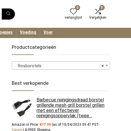
0
0
verlanglijst
Vergelijken
oepjes
Voeding
Voer
Productcategorieën
n
Rosborstels
×
Best verkopende
Barbecue reinigingsdraad borstel
grillende mesh grill borstel grillen
met een effectiever
reinigingsoppervlak (twee…
Amazon.nl Price:
€
17.99
(as of 10/04/2023 09:47 PST-
Details
)
&
FREE Shipping
.