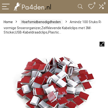
0
0
Home
Hoefsmidbenodigdheden
Amindz 100 Stuks R-
vormige Snoerorganizer,Zelfklevende Kabelclips met 3M-
Sticker,USB-Kabeldraadclips,Plastic…