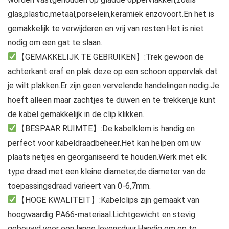
glas,plastic,metaal,porselein,keramiek enzovoort.En het is
gemakkelijk te verwijderen en vrij van resten.Het is niet
nodig om een gat te slaan.
【GEMAKKELIJK TE GEBRUIKEN】:Trek gewoon de
achterkant eraf en plak deze op een schoon oppervlak dat
je wilt plakken.Er zijn geen vervelende handelingen nodig.Je
hoeft alleen maar zachtjes te duwen en te trekken,je kunt
de kabel gemakkelijk in de clip klikken.
【BESPAAR RUIMTE】:De kabelklem is handig en
perfect voor kabeldraadbeheer.Het kan helpen om uw
plaats netjes en georganiseerd te houden.Werk met elk
type draad met een kleine diameter,de diameter van de
toepassingsdraad varieert van 0-6,7mm.
【HOGE KWALITEIT】:Kabelclips zijn gemaakt van
hoogwaardig PA66-materiaal.Lichtgewicht en stevig
gebouwd voor een lange levensduur.Handig om op te