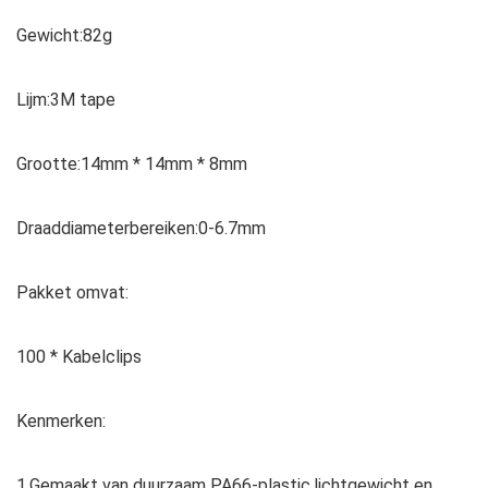
Gewicht:82g
Lijm:3M tape
Grootte:14mm * 14mm * 8mm
Draaddiameterbereiken:0-6.7mm
Pakket omvat:
100 * Kabelclips
Kenmerken:
1.Gemaakt van duurzaam PA66-plastic,lichtgewicht en