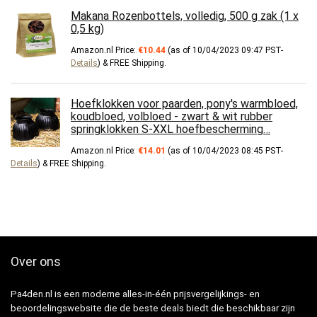
Makana Rozenbottels, volledig, 500 g zak (1 x
0,5 kg)
Amazon.nl Price:
€
10.44
(as of 10/04/2023 09:47 PST-
Details
)
&
FREE Shipping
.
Hoefklokken voor paarden, pony's warmbloed,
koudbloed, volbloed - zwart & wit rubber
springklokken S-XXL hoefbescherming…
Amazon.nl Price:
€
14.01
(as of 10/04/2023 08:45 PST-
Details
)
&
FREE Shipping
.
Over ons
Pa4den.nl is een moderne alles-in-één prijsvergelijkings- en
beoordelingswebsite die de beste deals biedt die beschikbaar zijn