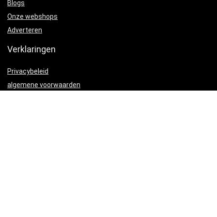
Blogs
Onze webshops
Adverteren
Verklaringen
Privacybeleid
algemene voorwaarden
Gelieerde openbaarmaking
Productcategorieën
Voedingssupplementen en geneesmiddelen
×