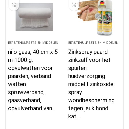
EERSTEHULPSETS EN MIDDELEN
EERSTEHULPSETS EN MIDDELEN
nilo gaas, 40 cm x 5
Zinkspray paard I
m 1000 g,
zinkzalf voor het
opvulwatten voor
spuiten
paarden, verband
huidverzorging
watten
middel I zinkoxide
spruwverband,
spray
gaasverband,
wondbescherming
opvulverband van…
tegen jeuk hond
kat…