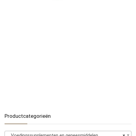
Productcategorieën
Voedingssupplementen en geneesmiddelen
×