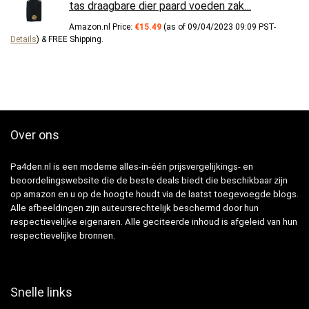
tas draagbare dier paard voeden zak…
Amazon.nl Price:
€
15.49
(as of 09/04/2023 09:09 PST-
Details
)
&
FREE Shipping
.
Over ons
Pa4den.nl is een moderne alles-in-één prijsvergelijkings- en
beoordelingswebsite die de beste deals biedt die beschikbaar zijn
op amazon en u op de hoogte houdt via de laatst toegevoegde blogs.
Alle afbeeldingen zijn auteursrechtelijk beschermd door hun
respectievelijke eigenaren. Alle geciteerde inhoud is afgeleid van hun
respectievelijke bronnen.
Snelle links