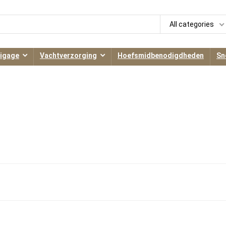
All categories
igage
Vachtverzorging
Hoefsmidbenodigdheden
Sn