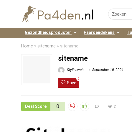
Search
for:
Gezondheidsproducten
Paardendekens
Tu
Home
»
sitename
»
sitename
sitename
Stylishweb
September 10, 2021
0
Save
0
Deal Score
2