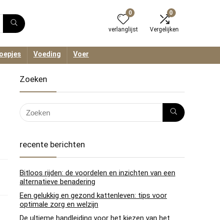
0
0
verlanglijst
Vergelijken
oepjes
Voeding
Voer
Zoeken
recente berichten
Bitloos rijden: de voordelen en inzichten van een
alternatieve benadering
Een gelukkig en gezond kattenleven: tips voor
optimale zorg en welzijn
De ultieme handleiding voor het kiezen van het