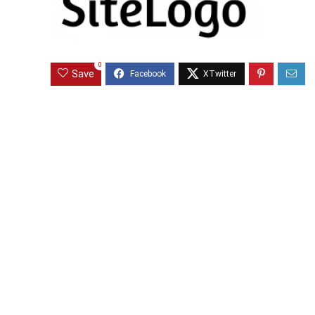
0
Save