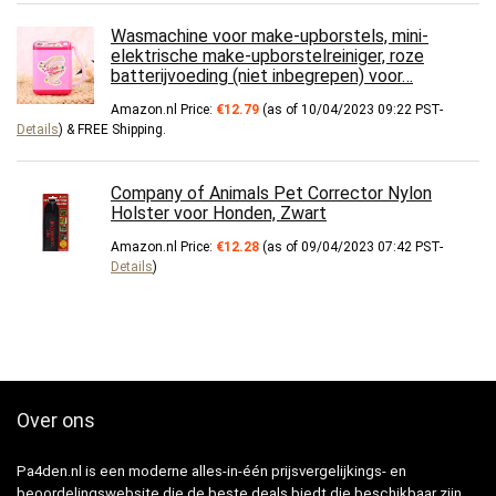
Wasmachine voor make-upborstels, mini-
elektrische make-upborstelreiniger, roze
batterijvoeding (niet inbegrepen) voor…
Amazon.nl Price:
€
12.79
(as of 10/04/2023 09:22 PST-
Details
)
&
FREE Shipping
.
Company of Animals Pet Corrector Nylon
Holster voor Honden, Zwart
Amazon.nl Price:
€
12.28
(as of 09/04/2023 07:42 PST-
Details
)
Over ons
Pa4den.nl is een moderne alles-in-één prijsvergelijkings- en
beoordelingswebsite die de beste deals biedt die beschikbaar zijn