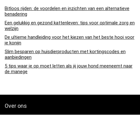
Bitloos rijden: de voordelen en inzichten van een alternatieve
benadering
Een gelukkig en gezond kattenleven: tips voor optimale zorg en
welzijn
De ultieme handleiding voor het kiezen van het beste hooi voor
je konijn
Slim besparen op huisdierproducten met kortingscodes en
aanbiedingen
5 tips waar je op moet letten als jij jouw hond meeneemt naar
de manege
Over ons
Pa4den.nl is een moderne alles-in-één prijsvergelijkings- en
beoordelingswebsite die de beste deals biedt die beschikbaar zijn
op amazon en u op de hoogte houdt via de laatst toegevoegde blogs.
Alle afbeeldingen zijn auteursrechtelijk beschermd door hun