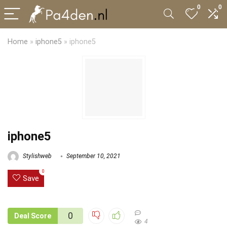
0
0
Home
»
iphone5
»
iphone5
iphone5
Stylishweb
September 10, 2021
0
Save
0
Deal Score
4