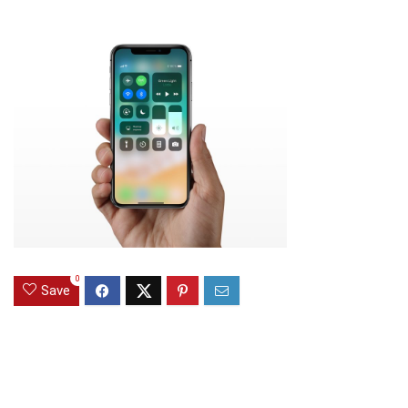
0
Save