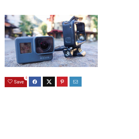
0
Save