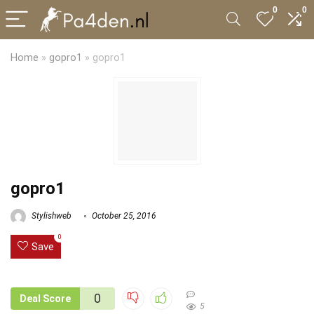
0
0
Home
»
gopro1
»
gopro1
gopro1
Stylishweb
October 25, 2016
0
Save
0
Deal Score
5