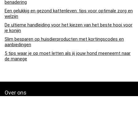
benadering
Een gelukkig en gezond kattenleven: tips voor optimale zorg en
welzijn
De ultieme handleiding voor het kiezen van het beste hooi voor
je konijn
Slim besparen op huisdierproducten met kortingscodes en
aanbiedingen
5 tips waar je op moet letten als jij jouw hond meeneemt naar
de manege
Over ons
Pa4den.nl is een moderne alles-in-één prijsvergelijkings- en
beoordelingswebsite die de beste deals biedt die beschikbaar zijn
op amazon en u op de hoogte houdt via de laatst toegevoegde blogs.
Alle afbeeldingen zijn auteursrechtelijk beschermd door hun
respectievelijke eigenaren. Alle geciteerde inhoud is afgeleid van hun
respectievelijke bronnen.