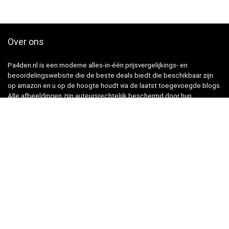
Over ons
Pa4den.nl is een moderne alles-in-één prijsvergelijkings- en
beoordelingswebsite die de beste deals biedt die beschikbaar zijn
op amazon en u op de hoogte houdt via de laatst toegevoegde blogs.
Alle afbeeldingen zijn auteursrechtelijk beschermd door hun
respectievelijke eigenaren. Alle geciteerde inhoud is afgeleid van hun
respectievelijke bronnen.
Snelle links
Home
Alles winkelen
Blogs
Onze webshops