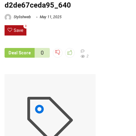
d2de67ceda95_640
Stylishweb
May 11, 2025
0
Save
0
Deal Score
2