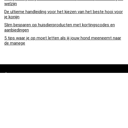
welzijn
De ultieme handleiding voor het kiezen van het beste hooi voor
je konijn
Slim besparen op huisdierproducten met kortingscodes en
aanbiedingen
5 tips waar je op moet letten als jij jouw hond meeneemt naar
de manege
Over ons
Pa4den.nl is een moderne alles-in-één prijsvergelijkings- en
beoordelingswebsite die de beste deals biedt die beschikbaar zijn
op amazon en u op de hoogte houdt via de laatst toegevoegde blogs.
Alle afbeeldingen zijn auteursrechtelijk beschermd door hun
respectievelijke eigenaren. Alle geciteerde inhoud is afgeleid van hun
respectievelijke bronnen.